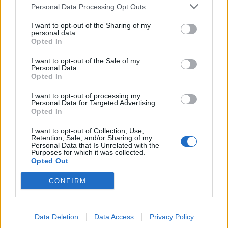
Personal Data Processing Opt Outs
Artigo anterior
Próximo artigo
Enfermeiros em greve
Jovem de Mira de Aire
I want to opt-out of the Sharing of my
personal data.
cinco dias no final de abril
desenvolve sapatos e
Opted In
e início de maio
acessórios em cânhamo
I want to opt-out of the Sale of my
Personal Data.
Opted In
ARTIGOS RELACIONADOS
MAIS DO AUTOR
I want to opt-out of processing my
Personal Data for Targeted Advertising.
Opted In
I want to opt-out of Collection, Use,
Retention, Sale, and/or Sharing of my
Personal Data that Is Unrelated with the
Purposes for which it was collected.
Opted Out
CONFIRM
Deputados do PSD saúdam Banda
Data Deletion
Data Access
Privacy Policy
Sinfónica da ARMAB pelo 1º lugar no