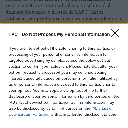
reservar 600 metros quadrados para a bienal, de
dois em dois anos, o diretor do CAPC, Carlos
Antunes, sempre foi crítico dessa opção e chegou a
admitir que o fim da utilização do mosteiro pela
arte contemporânea poderá ditar o próprio fim da
TVC -
Do Not Process My Personal Information
Anozero.
If you wish to opt-out of the sale, sharing to third parties, or
Na inauguração da bienal deste ano, o presidente
processing of your personal or sensitive information for
da Câmara de Coimbra, José Manuel Silva, avançou
targeted advertising by us, please use the below opt-out
com a possibilidade de o antigo Hospital Pediátrico
section to confirm your selection. Please note that after your
poder vir a ser o espaço central da bienal.
opt-out request is processed you may continue seeing
interest-based ads based on personal information utilized by
us or personal information disclosed to third parties prior to
your opt-out. You may separately opt-out of the further
disclosure of your personal information by third parties on the
IAB’s list of downstream participants. This information may
also be disclosed by us to third parties on the
IAB’s List of
Downstream Participants
that may further disclose it to other
third parties.