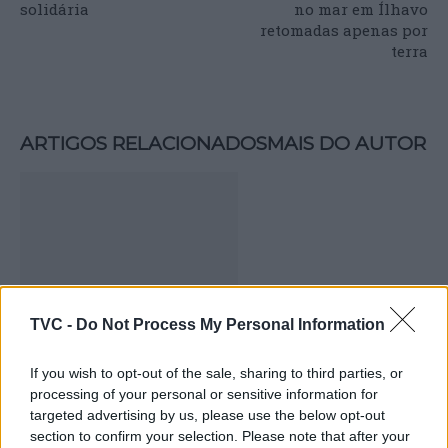
solidária
no mar em Ílhavo
retomadas apenas por
terra
ARTIGOS RELACIONADOS
MAIS DO AUTOR
TVC -
Do Not Process My Personal Information
Deputados do PSD saúdam Banda
If you wish to opt-out of the sale, sharing to third parties, or
Sinfónica da ARMAB pelo 1º lugar no
processing of your personal or sensitive information for
targeted advertising by us, please use the below opt-out
certame internacional de Valência
section to confirm your selection. Please note that after your