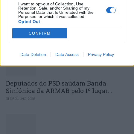
Colheita de sangue regressa ao
I want to opt-out of Collection, Use,
Retention, Sale, and/or Sharing of my
Hospital Sousa Martins durante o mês
Personal Data that Is Unrelated with the
Purposes for which it was collected.
de agosto
Opted Out
CONFIRM
DESTAQUES
Data Deletion
Data Access
Privacy Policy
Deputados do PSD saúdam Banda
Sinfónica da ARMAB pelo 1º lugar...
31 DE JULHO, 2026