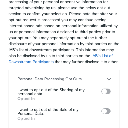
processing of your personal or sensitive information for
targeted advertising by us, please use the below opt-out
section to confirm your selection. Please note that after your
opt-out request is processed you may continue seeing
Artigo anterior
Próximo artigo
interest-based ads based on personal information utilized by
Reunião com ministra da
Menores de 12 anos
us or personal information disclosed to third parties prior to
Justiça leva guardas
identificados como
your opt-out. You may separately opt-out of the further
prisionais a desconvocar
correios de droga
disclosure of your personal information by third parties on the
greve
IAB’s list of downstream participants. This information may
also be disclosed by us to third parties on the
IAB’s List of
Downstream Participants
that may further disclose it to other
third parties.
ARTIGOS RELACIONADOS
MAIS DO AUTOR
Personal Data Processing Opt Outs
I want to opt-out of the Sharing of my
personal data.
Opted In
I want to opt-out of the Sale of my
Personal Data.
Opted In