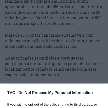
realizada em Portugal e em Espanha, foram
apreendidos um total de 156 mil euros em dinheiro,
barras de ouro no valor de 35 mil euros, mais de 50
veículos, joias e 30 relógios de luxo no valor de 500
mil euros e dispositivos eletrónicos.
Mais de 100 contas bancárias e 10 imóveis com
valor superior a 3 milhões de euros foram, também,
bloqueados em resultado da operação.
As autoridades espanholas e portuguesas
continuam a efetuar diligências para identificar e
localizar outros cidadãos relacionados com este
esquema de branqueamento.
TVC -
Do Not Process My Personal Information
If you wish to opt-out of the sale, sharing to third parties, or