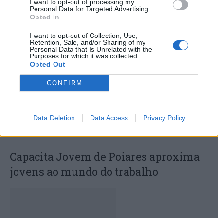
I want to opt-out of processing my
Personal Data for Targeted Advertising.
Deputados do PSD saúdam Banda
Opted In
Sinfónica da ARMAB pelo 1º lugar no
I want to opt-out of Collection, Use,
Retention, Sale, and/or Sharing of my
certame internacional de Valência
Personal Data that Is Unrelated with the
Purposes for which it was collected.
Opted Out
CONFIRM
Data Deletion
Data Access
Privacy Policy
Capacita Jovem de Poiares aproxima
jovens ao mundo do trabalho