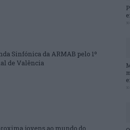
P
e
30
nda Sinfónica da ARMAB pelo 1º
al de Valência
M
m
e
30
proxima jovens ao mundo do