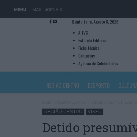
MENU
MAIL
JORNAIS
Quinta-feira, Agosto 6, 2026
A TVC
Estatuto Editorial
Ficha Técnica
Contactos
Agência de Celebridades
TVC TELEVISÃO
REGIÃO CENTRO
DESPORTO
CULTUR
Início
REGIÃO CENTRO
Detido presumível autor d
REGIÃO CENTRO
VISEU
Detido presumív