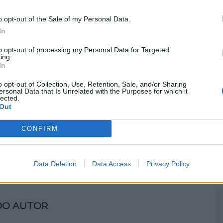
ntra o património, foi presente às autoridades
o, ficando sujeito à medida de coação de prisão
M
o opt-out of the Sale of my Personal Data.
C
In
â
to opt-out of processing my Personal Data for Targeted
30
ing.
In
o opt-out of Collection, Use, Retention, Sale, and/or Sharing
ersonal Data that Is Unrelated with the Purposes for which it
lected.
Out
C
CONFIRM
d
Próximo artigo
c
s
Sever do Vouga: Detido por caça com meios
proibidos
Data Deletion
Data Access
Privacy Policy
30
DO AUTOR