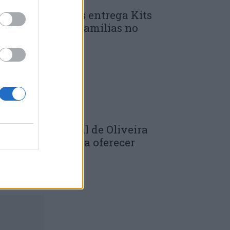
unicípio de Góis entrega Kits
omunitários às famílias no
mbito do...
 DE JULHO, 2026
âmara Municipal de Oliveira
o Hospital volta a oferecer
adernos de...
 DE JULHO, 2026