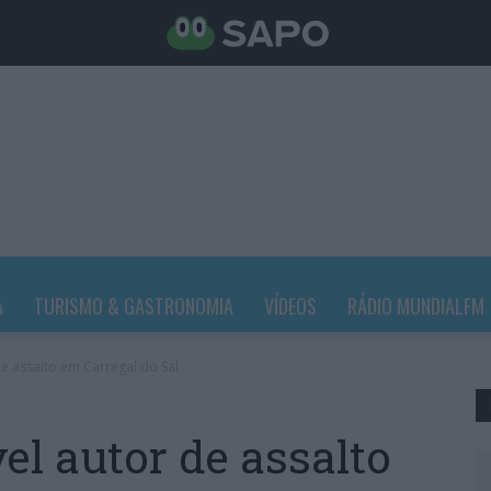
A
TURISMO & GASTRONOMIA
VÍDEOS
RÁDIO MUNDIALFM
e assalto em Carregal do Sal
el autor de assalto