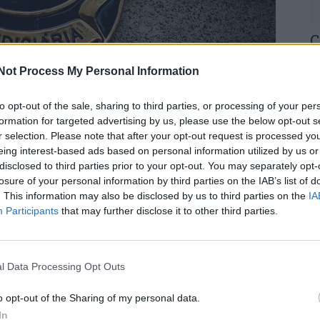
C
H
Not Process My Personal Information
o
30
to opt-out of the sale, sharing to third parties, or processing of your per
formation for targeted advertising by us, please use the below opt-out s
r selection. Please note that after your opt-out request is processed y
retoria do Centro, em estreita articulação com a
eing interest-based ads based on personal information utilized by us or
disclosed to third parties prior to your opt-out. You may separately opt-
ve um homem de 28 anos, pela presumível autoria
losure of your personal information by third parties on the IAB’s list of
ade física qualificada e detenção de arma
U
. This information may also be disclosed by us to third parties on the
IA
 dia 4 de maio num estabelecimento comercial
Participants
that may further disclose it to other third parties.
M
30
fligidas pelo suspeito ficou ferida uma
l Data Processing Opt Outs
o, se encontrava no interior do estabelecimento,
talar.
o opt-out of the Sharing of my personal data.
In