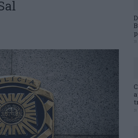
Sal
D
B
p
31
C
a
t
31