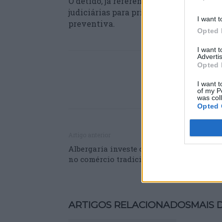
O detido, já referenciado por crimes co
judiciárias para primeiro interrogatóri
I want t
preventiva.
Opted 
I want 
Advertis
Opted 
I want t
of my P
was col
Opted 
Artigo anterior
Albergaria investe cerca de 740 mil euro
no comércio tradicional local
ARTIGOS RELACIONADOS
MAIS 