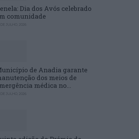
enela: Dia dos Avós celebrado
m comunidade
 DE JULHO, 2026
unicípio de Anadia garante
anutenção dos meios de
mergência médica no...
 DE JULHO, 2026