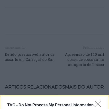
Artigo anterior
Próximo artigo
Detido presumível autor de
Apreensão de 140 mil
assalto em Carregal do Sal
doses de cocaína no
aeroporto de Lisboa
ARTIGOS RELACIONADOS
MAIS DO AUTOR
TVC -
Do Not Process My Personal Information