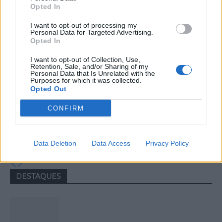
Opted In
I want to opt-out of processing my
Personal Data for Targeted Advertising.
Opted In
I want to opt-out of Collection, Use,
Retention, Sale, and/or Sharing of my
Personal Data that Is Unrelated with the
Purposes for which it was collected.
Opted Out
Colheita de sangue regressa ao
CONFIRM
Hospital Sousa Martins durante o mês
de agosto
Data Deletion
Data Access
Privacy Policy
DESTAQUES