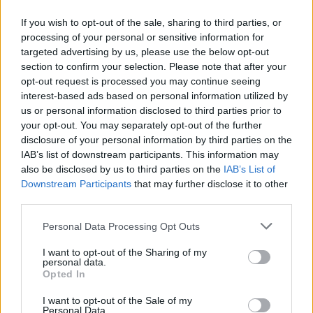
If you wish to opt-out of the sale, sharing to third parties, or
processing of your personal or sensitive information for
targeted advertising by us, please use the below opt-out
section to confirm your selection. Please note that after your
opt-out request is processed you may continue seeing
Deputados do PSD saúdam Banda
interest-based ads based on personal information utilized by
Sinfónica da ARMAB pelo 1º lugar no
us or personal information disclosed to third parties prior to
your opt-out. You may separately opt-out of the further
certame internacional de Valência
disclosure of your personal information by third parties on the
IAB’s list of downstream participants. This information may
also be disclosed by us to third parties on the
IAB’s List of
Downstream Participants
that may further disclose it to other
third parties.
Personal Data Processing Opt Outs
I want to opt-out of the Sharing of my
personal data.
Opted In
Capacita Jovem de Poiares aproxima
I want to opt-out of the Sale of my
jovens ao mundo do trabalho
Personal Data.