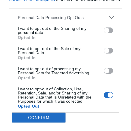
third parties.
Deputados do PSD saúdam Banda
Personal Data Processing Opt Outs
Sinfónica da ARMAB pelo 1º lugar no
I want to opt-out of the Sharing of my
certame internacional de Valência
personal data.
Opted In
I want to opt-out of the Sale of my
Personal Data.
Opted In
I want to opt-out of processing my
Personal Data for Targeted Advertising.
Opted In
I want to opt-out of Collection, Use,
Retention, Sale, and/or Sharing of my
Capacita Jovem de Poiares aproxima
Personal Data that Is Unrelated with the
Purposes for which it was collected.
jovens ao mundo do trabalho
Opted Out
CONFIRM