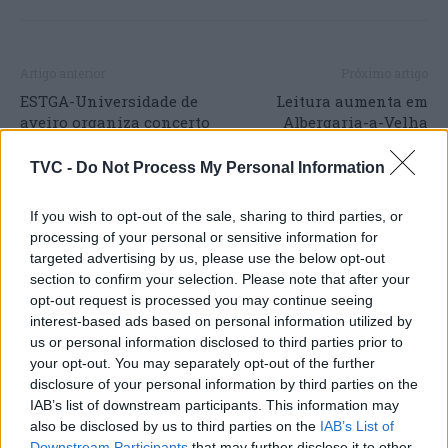
Artigo anterior
Próximo artigo
ESTGA-Universidade de
Leitura aumenta em
aveiro organiza concerto
Albergaria-a-Velha
solidário a favor da Liga
Portuguesa contra o
TVC -
Do Not Process My Personal Information
Cancro
If you wish to opt-out of the sale, sharing to third parties, or
processing of your personal or sensitive information for
targeted advertising by us, please use the below opt-out
ARTIGOS RELACIONADOS
MAIS DO AUTOR
section to confirm your selection. Please note that after your
opt-out request is processed you may continue seeing
interest-based ads based on personal information utilized by
us or personal information disclosed to third parties prior to
your opt-out. You may separately opt-out of the further
disclosure of your personal information by third parties on the
IAB’s list of downstream participants. This information may
also be disclosed by us to third parties on the
IAB’s List of
Downstream Participants
that may further disclose it to other