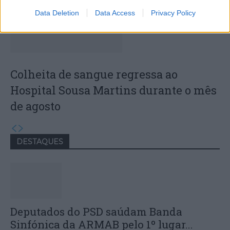
Data Deletion
Data Access
Privacy Policy
Colheita de sangue regressa ao
Hospital Sousa Martins durante o mês
de agosto
DESTAQUES
Deputados do PSD saúdam Banda
Sinfónica da ARMAB pelo 1º lugar...