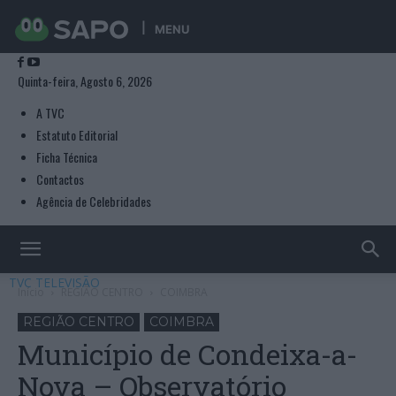
MENU
Quinta-feira, Agosto 6, 2026
A TVC
Estatuto Editorial
Ficha Técnica
Contactos
Agência de Celebridades
TVC TELEVISÃO
Início
REGIÃO CENTRO
COIMBRA
REGIÃO CENTRO
COIMBRA
Município de Condeixa-a-
Nova – Observatório