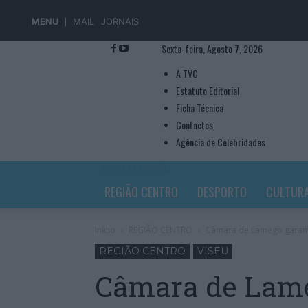
MENU
MAIL
JORNAIS
Sexta-feira, Agosto 7, 2026
A TVC
Estatuto Editorial
Ficha Técnica
Contactos
Agência de Celebridades
TVC TELEVISÃO
REGIÃO CENTRO
DESPORTO
CULTUR
Início
REGIÃO CENTRO
Câmara de Lamego garante
REGIÃO CENTRO
VISEU
Câmara de Lame