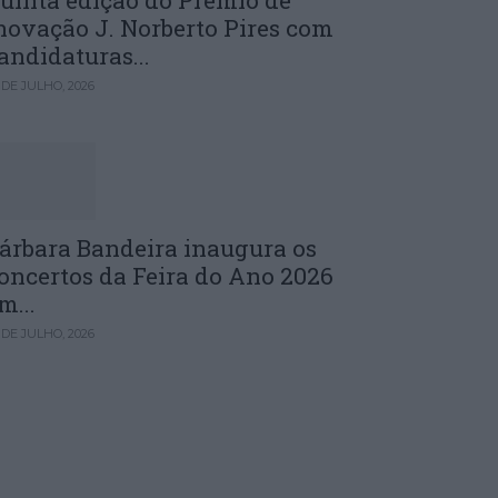
uinta edição do Prémio de
novação J. Norberto Pires com
andidaturas...
 DE JULHO, 2026
árbara Bandeira inaugura os
oncertos da Feira do Ano 2026
m...
 DE JULHO, 2026