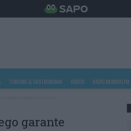
A
TURISMO & GASTRONOMIA
VÍDEOS
RÁDIO MUNDIALFM
 transporte gratuito para idosos
go garante