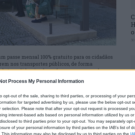
C
H
o
30
m passe mensal 100% gratuito para os cidadãos
rem nos transportes públicos, de forma
pal. A medida visa fazer face ao aumento do custo
dimentos usufruídos por esta faixa etária.
Not Process My Personal Information
U
M
ior Viaja” pode ser requerida por pessoas com
to opt-out of the sale, sharing to third parties, or processing of your per
com menos idade desde que apresentem o
30
formation for targeted advertising by us, please use the below opt-out s
de reformado/aposentado.
r selection. Please note that after your opt-out request is processed y
eing interest-based ads based on personal information utilized by us or
disclosed to third parties prior to your opt-out. You may separately opt-
amego considera que esta medida vai reforçar a
losure of your personal information by third parties on the IAB’s list of
. This information may also be disclosed by us to third parties on the
IA
 promover uma mobilidade sustentável: “Os