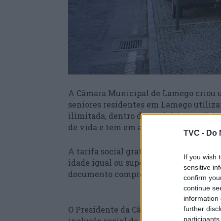
A Câmara Municipal de Lamego criou u
seniores residentes em Lamego utiliza
ilimitada, dentro do território munici
de vida e tem em atenção os baixos ren
TVC -
Do 
A tarifa social gratuita do “Cartão Sén
If you wish 
idade igual ou superior a 65 anos ou 
sensitive in
documento comprovativo da situação 
confirm you
continue se
information 
O Presidente da Câmara Municipal de L
further disc
participants
inclusão social da população sénior e