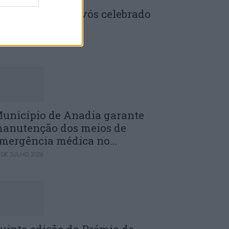
enela: Dia dos Avós celebrado
m comunidade
 DE JULHO, 2026
unicípio de Anadia garante
anutenção dos meios de
mergência médica no...
 DE JULHO, 2026