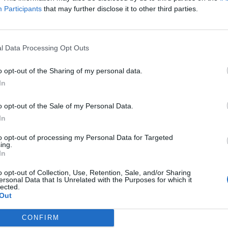
Participants
that may further disclose it to other third parties.
m de uma redução de metade do custo do passe,
M
deixe de ser um encargo financeiro.
C
â
a e que motivará os idosos a viajarem mais,
l Data Processing Opt Outs
30
 vida social e cultural da comunidade”, explica.
o opt-out of the Sharing of my personal data.
In
etuada uma alteração relevante. O passe do
o opt-out of the Sale of my Personal Data.
s carreiras urbanas e municipais, passando a
In
rtes Públicos de Lamego”.
C
to opt-out of processing my Personal Data for Targeted
d
cidadãos, quer usem mais os transportes públicos
ing.
c
In
lizar livremente em toda a rede de transportes
30
o opt-out of Collection, Use, Retention, Sale, and/or Sharing
ersonal Data that Is Unrelated with the Purposes for which it
lected.
 passes para os transportes públicos também
Out
om menos de 23 anos.
CONFIRM