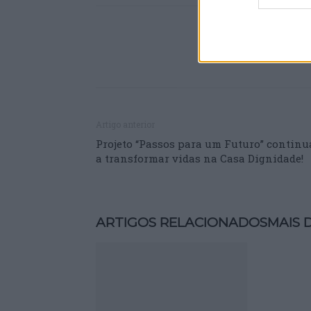
Artigo anterior
Projeto “Passos para um Futuro” continu
a transformar vidas na Casa Dignidade!
ARTIGOS RELACIONADOS
MAIS 