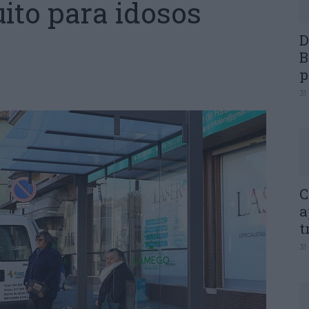
uito para idosos
D
B
p
31
C
a
t
31