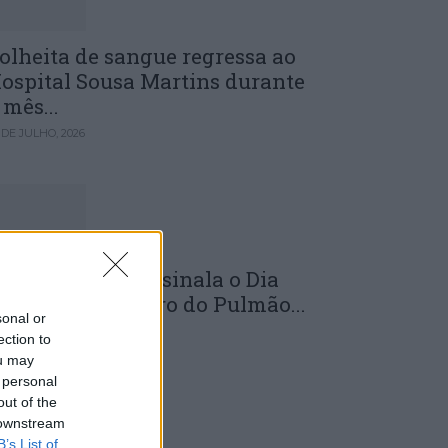
olheita de sangue regressa ao
ospital Sousa Martins durante
 mês...
 DE JULHO, 2026
LS da Guarda assinala o Dia
undial do Cancro do Pulmão...
sonal or
 DE JULHO, 2026
ection to
ou may
 personal
out of the
 downstream
B’s List of