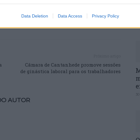
P
e
Data Deletion
Data Access
Privacy Policy
30
Próximo artigo
a
Câmara de Cantanhede promove sessões
M
de ginástica laboral para os trabalhadores
m
e
30
DO AUTOR