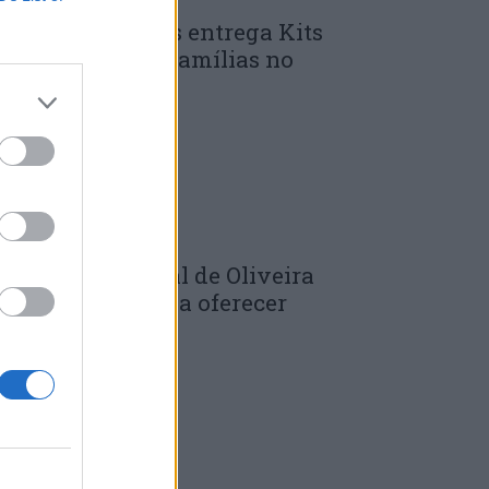
unicípio de Góis entrega Kits
omunitários às famílias no
mbito do...
 DE JULHO, 2026
âmara Municipal de Oliveira
o Hospital volta a oferecer
adernos de...
 DE JULHO, 2026