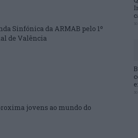
Q
I
c
30
nda Sinfónica da ARMAB pelo 1º
al de Valência
B
c
e
30
proxima jovens ao mundo do