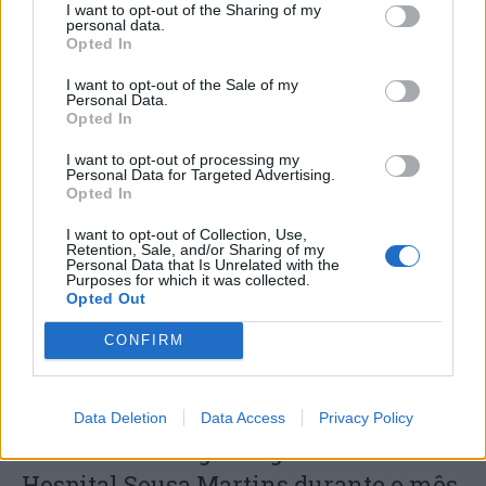
I want to opt-out of the Sharing of my
personal data.
Opted In
I want to opt-out of the Sale of my
Personal Data.
Opted In
I want to opt-out of processing my
Capacita Jovem de Poiares aproxima
Personal Data for Targeted Advertising.
Opted In
jovens ao mundo do trabalho
I want to opt-out of Collection, Use,
Retention, Sale, and/or Sharing of my
Personal Data that Is Unrelated with the
Purposes for which it was collected.
Opted Out
CONFIRM
Data Deletion
Data Access
Privacy Policy
Colheita de sangue regressa ao
Hospital Sousa Martins durante o mês