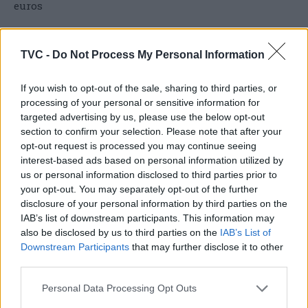
euros
TVC -
Do Not Process My Personal Information
ARTIGOS RELACIONADOS
MAIS DO AUTOR
If you wish to opt-out of the sale, sharing to third parties, or
processing of your personal or sensitive information for
targeted advertising by us, please use the below opt-out
section to confirm your selection. Please note that after your
opt-out request is processed you may continue seeing
interest-based ads based on personal information utilized by
us or personal information disclosed to third parties prior to
your opt-out. You may separately opt-out of the further
disclosure of your personal information by third parties on the
Deputados do PSD saúdam Banda
IAB’s list of downstream participants. This information may
also be disclosed by us to third parties on the
IAB’s List of
Sinfónica da ARMAB pelo 1º lugar no
Downstream Participants
that may further disclose it to other
certame internacional de Valência
third parties.
Personal Data Processing Opt Outs