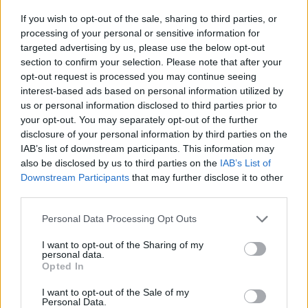
If you wish to opt-out of the sale, sharing to third parties, or
processing of your personal or sensitive information for
targeted advertising by us, please use the below opt-out
section to confirm your selection. Please note that after your
opt-out request is processed you may continue seeing
Deputados do PSD saúdam Banda
interest-based ads based on personal information utilized by
Sinfónica da ARMAB pelo 1º lugar no
us or personal information disclosed to third parties prior to
your opt-out. You may separately opt-out of the further
certame internacional de Valência
disclosure of your personal information by third parties on the
IAB’s list of downstream participants. This information may
also be disclosed by us to third parties on the
IAB’s List of
Downstream Participants
that may further disclose it to other
third parties.
Personal Data Processing Opt Outs
I want to opt-out of the Sharing of my
personal data.
Opted In
Capacita Jovem de Poiares aproxima
I want to opt-out of the Sale of my
jovens ao mundo do trabalho
Personal Data.