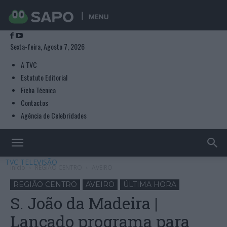
MENU
Sexta-feira, Agosto 7, 2026
A TVC
Estatuto Editorial
Ficha Técnica
Contactos
Agência de Celebridades
TVC TELEVISÃO
Início
REGIÃO CENTRO
AVEIRO
REGIÃO CENTRO
AVEIRO
ÚLTIMA HORA
S. João da Madeira |
Lançado programa para