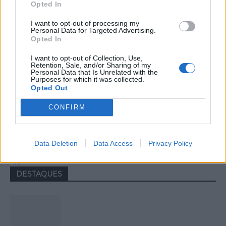
Opted In
I want to opt-out of processing my
Personal Data for Targeted Advertising.
Opted In
I want to opt-out of Collection, Use,
Retention, Sale, and/or Sharing of my
Personal Data that Is Unrelated with the
Purposes for which it was collected.
Opted Out
Colheita de sangue regressa ao
CONFIRM
Hospital Sousa Martins durante o mês
de agosto
Data Deletion
Data Access
Privacy Policy
DESTAQUES