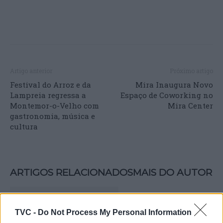
Artigo anterior
Próximo artigo
Festival do Arroz e da
Mira Inaugura Novo
Lampreia regressa a
Espaço de Coworking no
Montemor-o-Velho com
Mira Center
gastronomia, música e
cultura
ARTIGOS RELACIONADOS
MAIS DO AUTOR
TVC -
Do Not Process My Personal Information