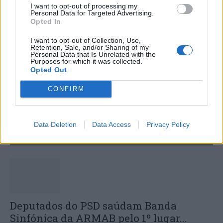
I want to opt-out of processing my
Personal Data for Targeted Advertising.
Opted In
I want to opt-out of Collection, Use,
Retention, Sale, and/or Sharing of my
Personal Data that Is Unrelated with the
Purposes for which it was collected.
Câmara Municipal de Oliveira do
Opted Out
Hospital volta a oferecer cadernos de
CONFIRM
exercícios aos alunos do 1ª Ciclo
Data Deletion
Data Access
Privacy Policy
DESTAQUES
Deputados do PSD saúdam Banda
Sinfónica da ARMAB pelo 1º lugar...