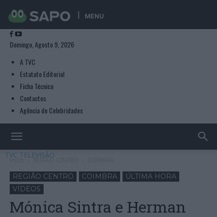
MENU
Domingo, Agosto 9, 2026
A TVC
Estatuto Editorial
Ficha Técnica
Contactos
Agência de Celebridades
TVC TELEVISÃO
Início
REGIÃO CENTRO
COIMBRA
REGIÃO CENTRO
COIMBRA
ÚLTIMA HORA
VÍDEOS
Mónica Sintra e Herman