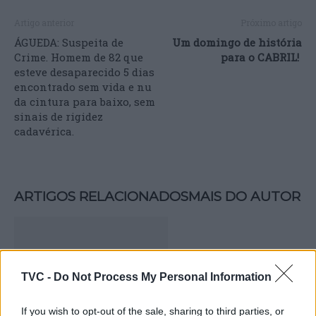
Artigo anterior
Próximo artigo
ÁGUEDA: Suspeita de
Um domingo de história
Crime. Homem de 82 que
para o CABRIL!
esteve desaparecido 5 dias
encontrado sem vida e nu
da cintura para baixo, sem
sinais de rigidez
cadavérica.
ARTIGOS RELACIONADOS
MAIS DO AUTOR
TVC -
Do Not Process My Personal Information
If you wish to opt-out of the sale, sharing to third parties, or