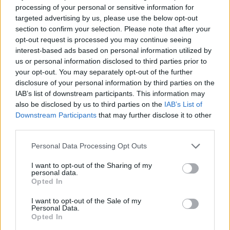
processing of your personal or sensitive information for
targeted advertising by us, please use the below opt-out
Capacita Jovem de Poiares aproxima
section to confirm your selection. Please note that after your
jovens ao mundo do trabalho
opt-out request is processed you may continue seeing
interest-based ads based on personal information utilized by
us or personal information disclosed to third parties prior to
your opt-out. You may separately opt-out of the further
disclosure of your personal information by third parties on the
IAB’s list of downstream participants. This information may
also be disclosed by us to third parties on the
IAB’s List of
Downstream Participants
that may further disclose it to other
third parties.
Personal Data Processing Opt Outs
Município de Góis entrega Kits
I want to opt-out of the Sharing of my
Comunitários às famílias no âmbito
personal data.
Opted In
do projeto “Acolher em Comunidade”
I want to opt-out of the Sale of my
Personal Data.
Opted In