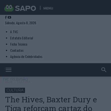
MENU
Sábado, Agosto 8, 2026
A TVC
Estatuto Editorial
Ficha Técnica
Contactos
Agência de Celebridades
TVC TELEVISÃO
Início
CULTURA
CULTURA
The Hives, Baxter Dury e
Tiga reforçam cartaz do