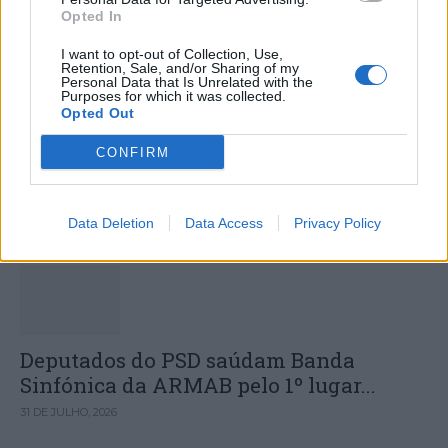
Opted In
I want to opt-out of Collection, Use,
Retention, Sale, and/or Sharing of my
Personal Data that Is Unrelated with the
Vila Nova de Poiares: IX Noite de Gil
Purposes for which it was collected.
Opted Out
Vicente lota Centro Cultural de
Poiares apesar da chuva
CONFIRM
DESTAQUES
Data Deletion
Data Access
Privacy Policy
Deputados do PSD saúdam Banda
Sinfónica da ARMAB pelo 1º lugar...
31 DE JULHO, 2026