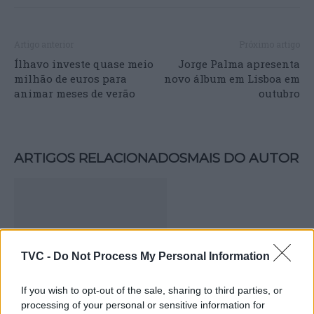
Artigo anterior
Próximo artigo
Ílhavo investe quase meio
Jorge Palma apresenta
milhão de euros para
novo álbum em Lisboa em
animar meses de verão
outubro
ARTIGOS RELACIONADOS
MAIS DO AUTOR
TVC -
Do Not Process My Personal Information
If you wish to opt-out of the sale, sharing to third parties, or
processing of your personal or sensitive information for
Bárbara Bandeira inaugura os