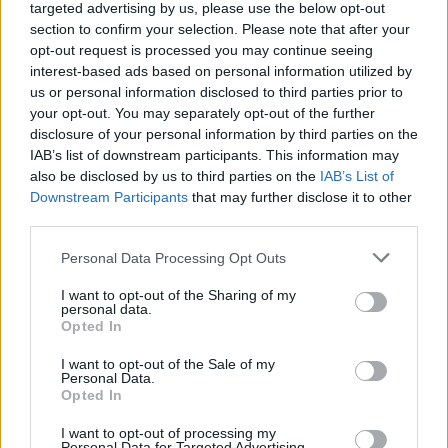
targeted advertising by us, please use the below opt-out
concertos da Feira do Ano 2026 em
section to confirm your selection. Please note that after your
opt-out request is processed you may continue seeing
Montemor-o-Velho
interest-based ads based on personal information utilized by
us or personal information disclosed to third parties prior to
your opt-out. You may separately opt-out of the further
disclosure of your personal information by third parties on the
IAB’s list of downstream participants. This information may
also be disclosed by us to third parties on the
IAB’s List of
Downstream Participants
that may further disclose it to other
third parties.
Personal Data Processing Opt Outs
Anadia: 3ª fase da Campanha
I want to opt-out of the Sharing of my
“Primavera & Verão 2026”
personal data.
Opted In
I want to opt-out of the Sale of my
Personal Data.
Opted In
I want to opt-out of processing my
Personal Data for Targeted Advertising.