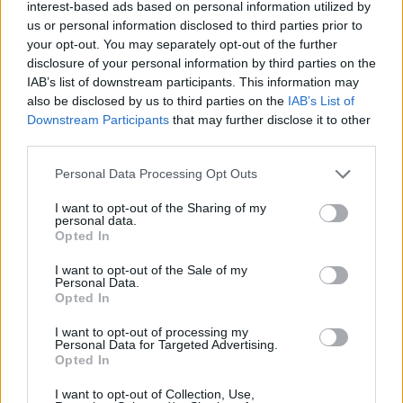
Casarão ao IC2
interest-based ads based on personal information utilized by
us or personal information disclosed to third parties prior to
your opt-out. You may separately opt-out of the further
disclosure of your personal information by third parties on the
IAB’s list of downstream participants. This information may
ARTIGOS RELACIONADOS
MAIS DO AUTOR
also be disclosed by us to third parties on the
IAB’s List of
Downstream Participants
that may further disclose it to other
third parties.
Personal Data Processing Opt Outs
I want to opt-out of the Sharing of my
personal data.
Opted In
I want to opt-out of the Sale of my
Deputados do PSD saúdam Banda
Personal Data.
Opted In
Sinfónica da ARMAB pelo 1º lugar no
I want to opt-out of processing my
certame internacional de Valência
Personal Data for Targeted Advertising.
Opted In
I want to opt-out of Collection, Use,