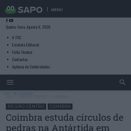
MENU
Quinta-feira, Agosto 6, 2026
A TVC
Estatuto Editorial
Ficha Técnica
Contactos
Agência de Celebridades
TVC TELEVISÃO
Início
REGIÃO CENTRO
COIMBRA
REGIÃO CENTRO
COIMBRA
Coimbra estuda círculos de
pedras na Antártida em