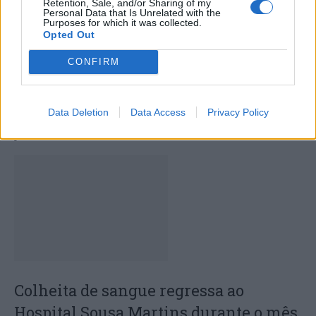
Retention, Sale, and/or Sharing of my
Personal Data that Is Unrelated with the
Purposes for which it was collected.
Opted Out
CONFIRM
Capacita Jovem de Poiares aproxima
Data Deletion
Data Access
Privacy Policy
jovens ao mundo do trabalho
Colheita de sangue regressa ao
Hospital Sousa Martins durante o mês