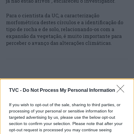
já não estão ativos”, esclareceu o investigador.
Para o cientista da UC, a caracterização
morfométrica destes círculos e a identificação do
tipo de rocha e de solo, relacionando-os com a
expansão da vegetação, é muito importante para
perceber o avanço das alterações climáticas.
TVC -
Do Not Process My Personal Information
If you wish to opt-out of the sale, sharing to third parties, or
Artigo anterior
Próximo artigo
processing of your personal or sensitive information for
Foi apanhado a conduzir
Câmara de Águeda lança
targeted advertising by us, please use the below opt-out
sem carta (e com 2,27 g/l de
concurso para ligação do
section to confirm your selection. Please note that after your
álcool) em Viseu
Parque Empresarial do
opt-out request is processed you may continue seeing